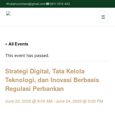
✉
calamusrotana@gmail.com
☎
0811-1014-443
☰
Home
« All Events
Tentang Kami
This event has passed.
Service & Program
Strategi Digital, Tata Kelola
Testimoni
Teknologi, dan Inovasi Berbasis
Regulasi Perbankan
Contact Us
June 23, 2025 @ 8:00 AM
-
June 24, 2025 @ 5:00 PM