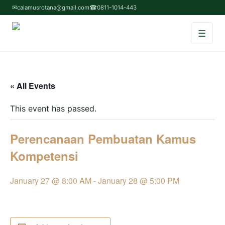
✉
calamusrotana@gmail.com
☎
0811-1014-443
☰
Home
« All Events
Tentang Kami
This event has passed.
Service & Program
Perencanaan Pembuatan Kamus
Testimoni
Kompetensi
Contact Us
January 27 @ 8:00 AM
-
January 28 @ 5:00 PM