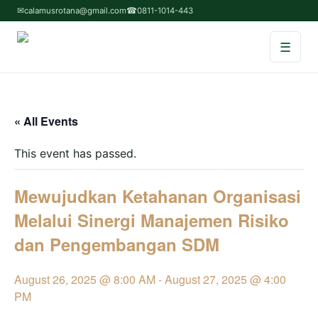
✉
calamusrotana@gmail.com
☎
0811-1014-443
☰
Home
« All Events
Tentang Kami
This event has passed.
Service & Program
Mewujudkan Ketahanan Organisasi
Testimoni
Melalui Sinergi Manajemen Risiko
dan Pengembangan SDM
Contact Us
August 26, 2025 @ 8:00 AM
-
August 27, 2025 @ 4:00
PM